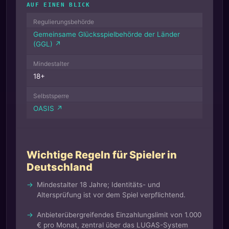
AUF EINEN BLICK
Regulierungsbehörde
Gemeinsame Glücksspielbehörde der Länder
(GGL) ↗
Mindestalter
18+
Selbstsperre
OASIS ↗
Wichtige Regeln für Spieler in
Deutschland
Mindestalter 18 Jahre; Identitäts- und
Altersprüfung ist vor dem Spiel verpflichtend.
Anbieterübergreifendes Einzahlungslimit von 1.000
€ pro Monat, zentral über das LUGAS-System