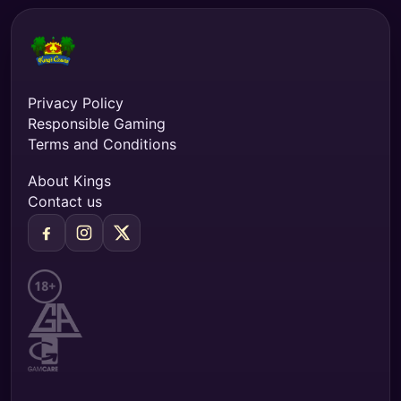
Privacy Policy
Responsible Gaming
Terms and Conditions
About Kings
Contact us